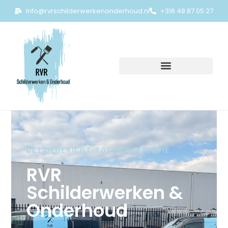
Info@rvrschilderwerkenonderhoud.nl
+316 48 87 05 27
DETAILGERICHT, TOT IN PERFECTIE
RVR
Schilderwerken &
Onderhoud