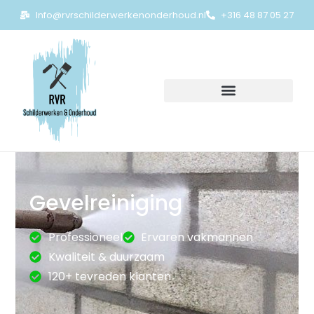
Info@rvrschilderwerkenonderhoud.nl
+316 48 87 05 27
Gevelreiniging
Professioneel
Ervaren vakmannen
Kwaliteit & duurzaam
120+ tevreden klanten