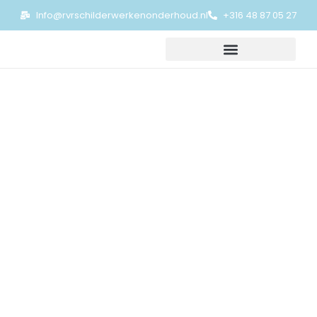
Info@rvrschilderwerkenonderhoud.nl
+316 48 87 05 27
Woonkamer
Home
»
Projecten
»
Woonkamer